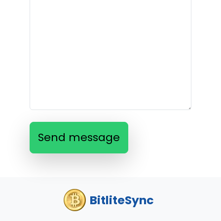
Send message
BitliteSync