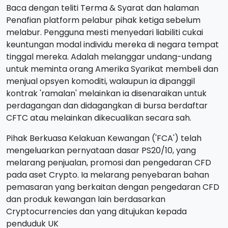
Baca dengan teliti Terma & Syarat dan halaman
Penafian platform pelabur pihak ketiga sebelum
melabur. Pengguna mesti menyedari liabiliti cukai
keuntungan modal individu mereka di negara tempat
tinggal mereka. Adalah melanggar undang-undang
untuk meminta orang Amerika Syarikat membeli dan
menjual opsyen komoditi, walaupun ia dipanggil
kontrak 'ramalan' melainkan ia disenaraikan untuk
perdagangan dan didagangkan di bursa berdaftar
CFTC atau melainkan dikecualikan secara sah.
Pihak Berkuasa Kelakuan Kewangan ('FCA') telah
mengeluarkan pernyataan dasar PS20/10, yang
melarang penjualan, promosi dan pengedaran CFD
pada aset Crypto. Ia melarang penyebaran bahan
pemasaran yang berkaitan dengan pengedaran CFD
dan produk kewangan lain berdasarkan
Cryptocurrencies dan yang ditujukan kepada
penduduk UK