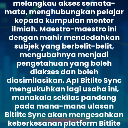
melangkau akses semata-
mata, menghubungkan pelajar
kepada kumpulan mentor
ilmiah. Maestro-maestro ini
dengan mahir mendedahkan
subjek yang berbelit-belit,
mengubahnya menjadi
pengetahuan yang boleh
diakses dan boleh
diasimilasikan. Apl Bitlite Sync
mengukuhkan lagi usaha ini,
manakala sekilas pandang
pada mana-mana ulasan
Bitlite Sync akan mengesahkan
keberkesanan platform Bitlite