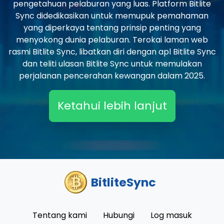
pengetahuan pelaburan yang luas. Platform Bitlite
Sync didedikasikan untuk memupuk pemahaman
yang diperkaya tentang prinsip penting yang
menyokong dunia pelaburan. Terokai laman web
rasmi Bitlite Sync, libatkan diri dengan apl Bitlite Sync
dan teliti ulasan Bitlite Sync untuk memulakan
perjalanan pencerahan kewangan dalam 2025.
Ketahui lebih lanjut
BitliteSync
Tentang kami
Hubungi
Log masuk