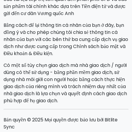
sản phẩm tài chính khác dựa trên Tiền điện tử và được
gửi đến cư dân Vương quốc Anh
Bằng cách để lại thông tin cá nhân của bạn ở đây, bạn
đồng ý và cho phép chúng tôi chia sẻ thông tin cá
nhân của bạn với các bên thứ ba cung cấp dịch vụ giao
dịch như được cung cấp trong Chính sách bảo mật và
Điều khoản & Điều kiện.
Có một số tùy chọn giao dịch mà nhà giao dịch / người
dùng có thể sử dụng - bằng phần mềm giao dịch, sử
dụng nhà môi giới con người hoặc bằng cách thực hiện
giao dịch của riêng mình và trách nhiệm duy nhất của
nhà giao dịch là lựa chọn và quyết định cách giao dịch
phù hợp để họ giao dịch.
Bản quyền © 2025 Mọi quyền được bảo lưu bởi Bitlite
Sync