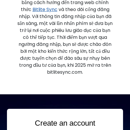
bằng cách hướng đến trang web chính
thức
Bitlite Sync
và theo dõi cổng đăng
nhập. Với thông tin đăng nhập của bạn đã
sẵn sàng, một vài lần nhấn phím sẽ đưa bạn
trở lại nơi cuộc phiêu lưu giáo dục của bạn
có thể tiếp tục. Thời điểm bạn vượt qua
ngưỡng đăng nhập, bạn sẽ được chào đón
bởi một kho kiến thức rộng lớn, tất cả đều
được tuyển chọn để đào sâu sự nhạy bén
trong đầu tư của bạn, khi 2025 mở ra trên
bitlitesync.com.