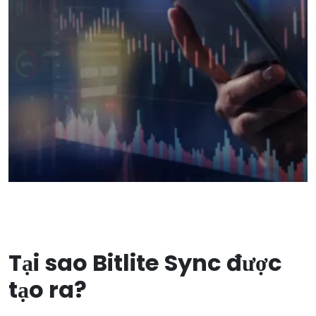
Tại sao Bitlite Sync được
tạo ra?