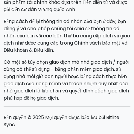
sản phẩm tài chính khác dựa trên Tiền điện tử và được
gửi đến cư dân Vương quốc Anh
Bằng cách để lại thông tin cá nhân của bạn ở đây, bạn
đồng ý và cho phép chúng tôi chia sẻ thông tin cá
nhân của bạn với các bên thứ ba cung cấp dịch vụ giao
dịch như được cung cấp trong Chính sách bảo mật và
Điều khoản & Điều kiện.
Có một số tùy chọn giao dịch mà nhà giao dịch / người
dùng có thể sử dụng - bằng phần mềm giao dịch, sử
dụng nhà môi giới con người hoặc bằng cách thực hiện
giao dịch của riêng mình và trách nhiệm duy nhất của
nhà giao dịch là lựa chọn và quyết định cách giao dịch
phù hợp để họ giao dịch.
Bản quyền © 2025 Mọi quyền được bảo lưu bởi Bitlite
Sync