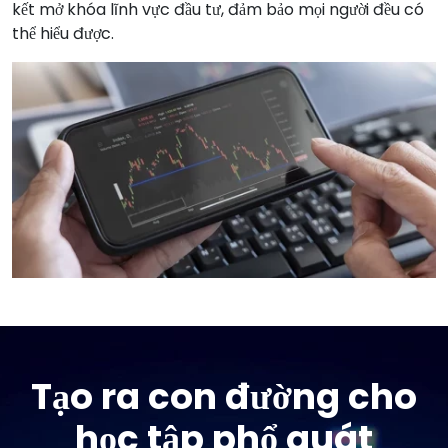
kết mở khóa lĩnh vực đầu tư, đảm bảo mọi người đều có
thể hiểu được.
Tạo ra con đường cho
học tập phổ quát