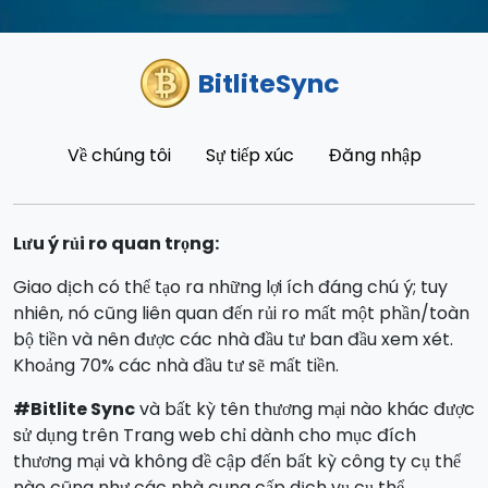
BitliteSync
Về chúng tôi
Sự tiếp xúc
Đăng nhập
Lưu ý rủi ro quan trọng:
Giao dịch có thể tạo ra những lợi ích đáng chú ý; tuy
nhiên, nó cũng liên quan đến rủi ro mất một phần/toàn
bộ tiền và nên được các nhà đầu tư ban đầu xem xét.
Khoảng 70% các nhà đầu tư sẽ mất tiền.
#Bitlite Sync
và bất kỳ tên thương mại nào khác được
sử dụng trên Trang web chỉ dành cho mục đích
thương mại và không đề cập đến bất kỳ công ty cụ thể
nào cũng như các nhà cung cấp dịch vụ cụ thể.