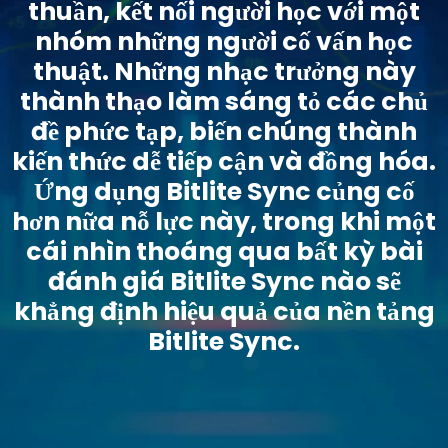
thuần, kết nối người học với một
nhóm những người cố vấn học
thuật. Những nhạc trưởng này
thành thạo làm sáng tỏ các chủ
đề phức tạp, biến chúng thành
kiến thức dễ tiếp cận và đồng hóa.
Ứng dụng Bitlite Sync củng cố
hơn nữa nỗ lực này, trong khi một
cái nhìn thoáng qua bất kỳ bài
đánh giá Bitlite Sync nào sẽ
khẳng định hiệu quả của nền tảng
Bitlite Sync.