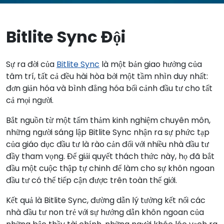
Bitlite Sync Đội
Sự ra đời của
Bitlite Sync
là một bản giao hưởng của
tâm trí, tất cả đều hài hòa bởi một tầm nhìn duy nhất:
đơn giản hóa và bình đẳng hóa bối cảnh đầu tư cho tất
cả mọi người.
Bắt nguồn từ một tấm thảm kinh nghiệm chuyên môn,
những người sáng lập Bitlite Sync nhận ra sự phức tạp
của giáo dục đầu tư là rào cản đối với nhiều nhà đầu tư
đầy tham vọng. Để giải quyết thách thức này, họ đã bắt
đầu một cuộc thập tự chinh để làm cho sự khôn ngoan
đầu tư có thể tiếp cận được trên toàn thế giới.
Kết quả là Bitlite Sync, đường dẫn lý tưởng kết nối các
nhà đầu tư non trẻ với sự hướng dẫn khôn ngoan của