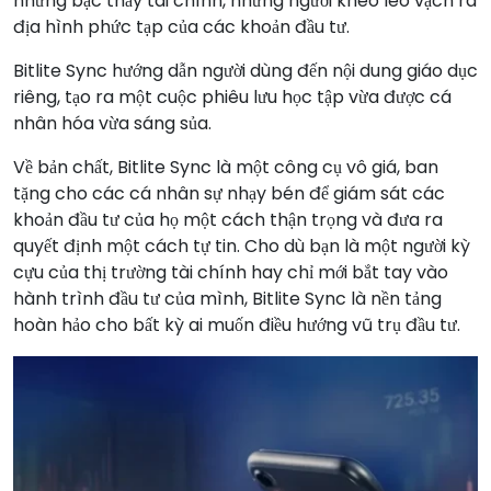
những bậc thầy tài chính, những người khéo léo vạch ra
địa hình phức tạp của các khoản đầu tư.
Bitlite Sync hướng dẫn người dùng đến nội dung giáo dục
riêng, tạo ra một cuộc phiêu lưu học tập vừa được cá
nhân hóa vừa sáng sủa.
Về bản chất, Bitlite Sync là một công cụ vô giá, ban
tặng cho các cá nhân sự nhạy bén để giám sát các
khoản đầu tư của họ một cách thận trọng và đưa ra
quyết định một cách tự tin. Cho dù bạn là một người kỳ
cựu của thị trường tài chính hay chỉ mới bắt tay vào
hành trình đầu tư của mình, Bitlite Sync là nền tảng
hoàn hảo cho bất kỳ ai muốn điều hướng vũ trụ đầu tư.