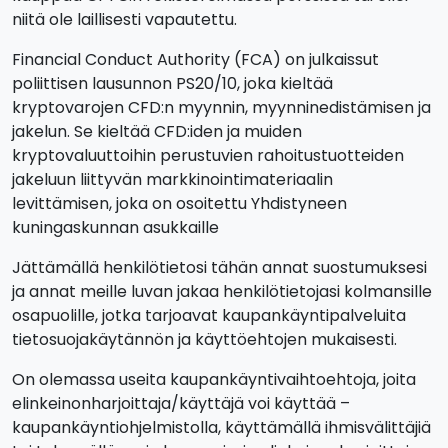
niitä ole laillisesti vapautettu.
Financial Conduct Authority (FCA) on julkaissut
poliittisen lausunnon PS20/10, joka kieltää
kryptovarojen CFD:n myynnin, myynninedistämisen ja
jakelun. Se kieltää CFD:iden ja muiden
kryptovaluuttoihin perustuvien rahoitustuotteiden
jakeluun liittyvän markkinointimateriaalin
levittämisen, joka on osoitettu Yhdistyneen
kuningaskunnan asukkaille
Jättämällä henkilötietosi tähän annat suostumuksesi
ja annat meille luvan jakaa henkilötietojasi kolmansille
osapuolille, jotka tarjoavat kaupankäyntipalveluita
tietosuojakäytännön ja käyttöehtojen mukaisesti.
On olemassa useita kaupankäyntivaihtoehtoja, joita
elinkeinonharjoittaja/käyttäjä voi käyttää –
kaupankäyntiohjelmistolla, käyttämällä ihmisvälittäjiä