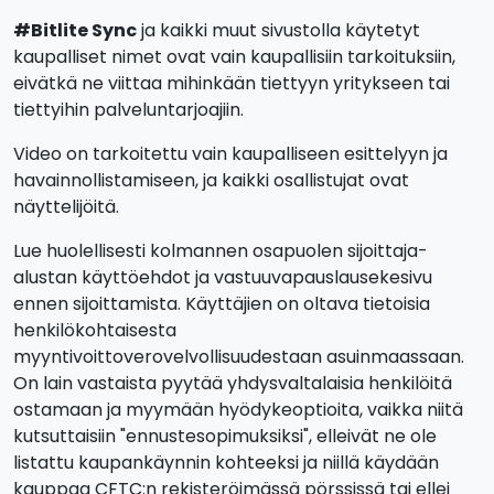
#Bitlite Sync
ja kaikki muut sivustolla käytetyt
kaupalliset nimet ovat vain kaupallisiin tarkoituksiin,
eivätkä ne viittaa mihinkään tiettyyn yritykseen tai
tiettyihin palveluntarjoajiin.
Video on tarkoitettu vain kaupalliseen esittelyyn ja
havainnollistamiseen, ja kaikki osallistujat ovat
näyttelijöitä.
Lue huolellisesti kolmannen osapuolen sijoittaja-
alustan käyttöehdot ja vastuuvapauslausekesivu
ennen sijoittamista. Käyttäjien on oltava tietoisia
henkilökohtaisesta
myyntivoittoverovelvollisuudestaan asuinmaassaan.
On lain vastaista pyytää yhdysvaltalaisia henkilöitä
ostamaan ja myymään hyödykeoptioita, vaikka niitä
kutsuttaisiin "ennustesopimuksiksi", elleivät ne ole
listattu kaupankäynnin kohteeksi ja niillä käydään
kauppaa CFTC:n rekisteröimässä pörssissä tai ellei