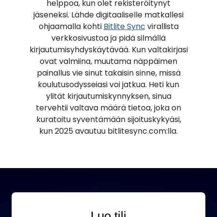
helppoa, kun olet rekisteröitynyt
jäseneksi. Lähde digitaaliselle matkallesi
ohjaamalla kohti
Bitlite Sync
virallista
verkkosivustoa ja pidä silmällä
kirjautumisyhdyskäytävää. Kun valtakirjasi
ovat valmiina, muutama näppäimen
painallus vie sinut takaisin sinne, missä
koulutusodysseiasi voi jatkua. Heti kun
ylität kirjautumiskynnyksen, sinua
tervehtii valtava määrä tietoa, joka on
kuratoitu syventämään sijoituskykyäsi,
kun 2025 avautuu bitlitesync.com:lla.