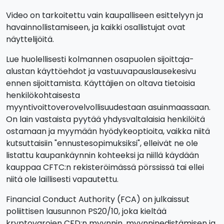
Video on tarkoitettu vain kaupalliseen esittelyyn ja
havainnollistamiseen, ja kaikki osallistujat ovat
näyttelijöitä.
Lue huolellisesti kolmannen osapuolen sijoittaja-
alustan käyttöehdot ja vastuuvapauslausekesivu
ennen sijoittamista. Käyttäjien on oltava tietoisia
henkilökohtaisesta
myyntivoittoverovelvollisuudestaan asuinmaassaan.
On lain vastaista pyytää yhdysvaltalaisia henkilöitä
ostamaan ja myymään hyödykeoptioita, vaikka niitä
kutsuttaisiin "ennustesopimuksiksi", elleivät ne ole
listattu kaupankäynnin kohteeksi ja niillä käydään
kauppaa CFTC:n rekisteröimässä pörssissä tai ellei
niitä ole laillisesti vapautettu.
Financial Conduct Authority (FCA) on julkaissut
poliittisen lausunnon PS20/10, joka kieltää
kryptovarojen CFD:n myynnin, myynninedistämisen ja