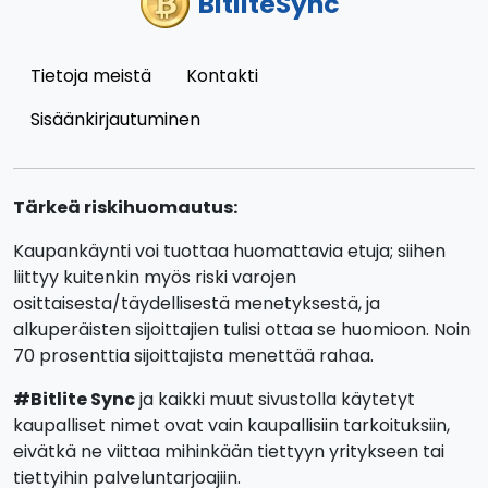
BitliteSync
Tietoja meistä
Kontakti
Sisäänkirjautuminen
Tärkeä riskihuomautus:
Kaupankäynti voi tuottaa huomattavia etuja; siihen
liittyy kuitenkin myös riski varojen
osittaisesta/täydellisestä menetyksestä, ja
alkuperäisten sijoittajien tulisi ottaa se huomioon. Noin
70 prosenttia sijoittajista menettää rahaa.
#Bitlite Sync
ja kaikki muut sivustolla käytetyt
kaupalliset nimet ovat vain kaupallisiin tarkoituksiin,
eivätkä ne viittaa mihinkään tiettyyn yritykseen tai
tiettyihin palveluntarjoajiin.