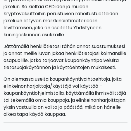
jakelun. Se kieltää CFD:iden ja muiden
kryptovaluuttoihin perustuvien rahoitustuotteiden
jakeluun liittyvän markkinointimateriaalin
levittämisen, joka on osoitettu Yhdistyneen
kuningaskunnan asukkaille
Jättämällä henkilötietosi tähän annat suostumuksesi
ja annat meille luvan jakaa henkilötietojasi kolmansille
osapuolille, jotka tarjoavat kaupankäyntipalveluita
tietosuojakäytännön ja käyttöehtojen mukaisesti.
On olemassa useita kaupankäyntivaihtoehtoja, joita
elinkeinonharjoittaja/käyttäjä voi käyttää –
kaupankäyntiohjelmistolla, käyttämällä ihmisvälittäjiä
tai tekemällä omia kauppoja, ja elinkeinonharjoittajan
yksin vastuulla on valita ja päättää, mikä on hänelle
oikea tapa käydä kauppaa.