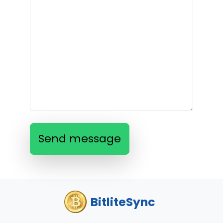
Send message
BitliteSync