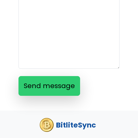
Send message
BitliteSync