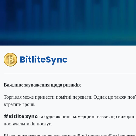
BitliteSync
Важливе зауваження щодо ризиків:
Торгівля може принести помітні переваги; Однак це також пов'
втратять гроші.
#Bitlite Sync
та будь-які інші комерційні назви, що викорис
постачальників послуг.
Відео призначене лише для комерційної презентації та ілюстраці