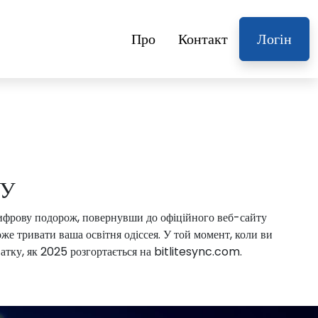
Про
Контакт
Логін
МУ
 цифрову подорож, повернувши до офіційного веб-сайту
оже тривати ваша освітня одіссея. У той момент, коли ви
хватку, як 2025 розгортається на bitlitesync.com.