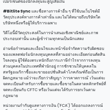
เปอร์เซ็นต์ของนักลงทุนจะสูญเสียเงิน
#Bitlite Sync
และชื่อทางการค้าอื่น ๆ ที่ใช้บนเว็บไซต์มี
วัตถุประสงค์ทางการค้าเท่านั้น และไม่ได้หมายถึงบริษัทใด
บริษัทหนึ่งหรือผู้ให้บริการเฉพาะ
วิดีโอนี้มีวัตถุประสงค์ในการนําเสนอเชิงพาณิชย์และภาพ
ประกอบเท่านั้น และผู้เข้าร่วมทุกคนเป็นนักแสดง
อ่านข้อกําหนดและเงื่อนไขและหน้าข้อจํากัดความรับผิดชอบ
ของแพลตฟอร์มนักลงทุนบุคคลที่สามอย่างละเอียดก่อนตัดสิน
ใจลงทุน ผู้ใช้ต้องตระหนักถึงภาระภาษีกําไรจากการลงทุน
ส่วนบุคคลในประเทศที่พํานักอยู่ การชักชวนให้บุคคลใน
สหรัฐอเมริกาซื้อและขายออปชั่นสินค้าโภคภัณฑ์ถือเป็นการ
ผิดกฎหมาย แม้ว่าจะเรียกว่าสัญญา 'การคาดการณ์' เว้นแต่จะ
จดทะเบียนสําหรับการซื้อขายและซื้อขายในตลาดหลักทรัพย์ที่
จดทะเบียนกับ CFTC หรือเว้นแต่จะได้รับการยกเว้นตาม
กฎหมาย
หน่วยงานกํากับดูแลทางการเงิน ('FCA') ได้ออกแถลงการณ์