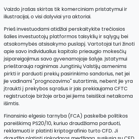
Vaizdo įrašas skirtas tik komerciniam pristatymui ir
iliustracijai, o visi dalyviai yra aktoriai.
Prieš investuodami atidžiai perskaitykite trečiosios
šalies investuotojų platformos taisyklių ir sąlygų bei
atsakomybės atsisakymo puslapį. Vartotojai turi žinoti
apie savo individualius kapitalo prieaugio mokesčių
įsipareigojimus savo gyvenamojoje šalyje. Įstatymui
prieštarauja raginimas Jungtinių Valstijų asmenims
pirkti ir parduoti prekių pasirinkimo sandorius, net jei
jie vadinami "prognozavimo" sutartimis, nebent jie yra
įtraukti į prekybos sąrašus ir jais prekiaujama CFTC
registruotoje biržoje arba jei jiems teisiškai netaikoma
išimtis.
Finansinio elgesio tarnyba (FCA) paskelbė politikos
pareiškimą PS20/10, kuriuo draudžiama parduoti,
reklamuoti ir platinti kriptografinio turto CFD. Ji
draudžia platinti rinkodaros medžiagą, susijusią su CFD