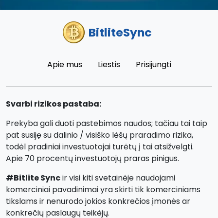
BitliteSync
Apie mus
Liestis
Prisijungti
Svarbi rizikos pastaba:
Prekyba gali duoti pastebimos naudos; tačiau tai taip
pat susiję su dalinio / visiško lėšų praradimo rizika,
todėl pradiniai investuotojai turėtų į tai atsižvelgti.
Apie 70 procentų investuotojų praras pinigus.
#Bitlite Sync
ir visi kiti svetainėje naudojami
komerciniai pavadinimai yra skirti tik komerciniams
tikslams ir nenurodo jokios konkrečios įmonės ar
konkrečių paslaugų teikėjų.