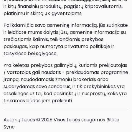
ir kitų finansinių produktų, pagrįstų kriptovaliutomis,
platinimu ir skirtą JK gyventojams
Palikdami čia savo asmeninę informaciją, jūs sutinkate
ir leidžiate mums dalytis jūsų asmenine informacija su
trečiosiomis šalimis, teikiančiomis prekybos
paslaugas, kaip numatyta privatumo politikoje ir
taisyklėse bei sąlygose.
Yra keletas prekybos galimybių, kuriomis prekiautojas
/ vartotojas gali naudotis - prekiaudamas programine
įranga, naudodamasis žmonių brokeriais arba
sudarydamas savo sandorius, ir tik prekybininkas yra
atsakingas už tai, kad pasirinktų ir nuspręstų, koks yra
tinkamas būdas jam prekiauti.
Autorių teisės © 2025 Visos teisės saugomos Bitlite
Sync