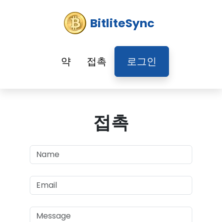
BitliteSync
약
접촉
로그인
접촉