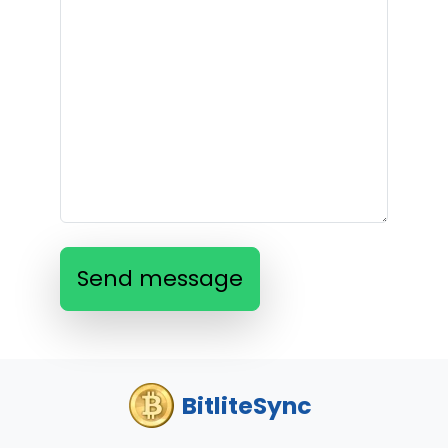
Send message
BitliteSync