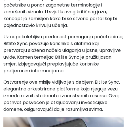
početnike u ponor zagonetne terminologije i
zamršenih vizuala. U svjetlu ovog kritičnog jaza,
koncept je zamišljen kako bi se stvorio portal koji bi
pojednostavio krivulju učenja.
Uz nepokolebljivu predanost pomaganju početnicima,
Bitlite Sync povezuje korisnike s alatima koji
pretvaraju složena načela ulaganja u jasne, upravljive
uvide. Kamen temeljac Bitlite Sync je pružiti jasan
smjer, izbjegavajući preplavljujuće korisnike
pretjeranim informacijama.
Ostvarenje ove misije vidljivo je s debijem Bitlite Sync,
elegantno orkestrirane platforme koja njeguje vezu
između revnih studenata i znanstvenih resursa. Ovaj
pothvat posvećen je otključavanju investicijske
domene, osiguravajući da je razumljiva svima.