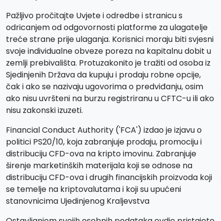
Pažljivo pročitajte Uvjete i odredbe i stranicu s
odricanjem od odgovornosti platforme za ulagatelje
treće strane prije ulaganja. Korisnici moraju biti svjesni
svoje individualne obveze poreza na kapitalnu dobit u
zemlji prebivališta. Protuzakonito je tražiti od osoba iz
Sjedinjenih Država da kupuju i prodaju robne opcije,
čak i ako se nazivaju ugovorima o predviđanju, osim
ako nisu uvršteni na burzu registriranu u CFTC-u ili ako
nisu zakonski izuzeti.
Financial Conduct Authority ('FCA') izdao je izjavu o
politici PS20/10, koja zabranjuje prodaju, promociju i
distribuciju CFD-ova na kripto imovinu. Zabranjuje
širenje marketinških materijala koji se odnose na
distribuciju CFD-ova i drugih financijskih proizvoda koji
se temelje na kriptovalutama i koji su upućeni
stanovnicima Ujedinjenog Kraljevstva
Ostavljanjem svojih osobnih podataka ovdje pristajete