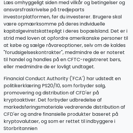
Læs omhyggeligt siden med vilkår og betingelser og
ansvarsfraskrivelse på tredjeparts
investorplatformen, før du investerer. Brugere skal
være opmærksomme på deres individuelle
kapitalgevinstskattepligt i deres bopælsland. Det er i
strid med loven at opfordre amerikanske personer til
at købe og sælge råvareoptioner, selv om de kaldes
"forudsigelseskontrakter", medmindre de er noteret
til handel og handles på en CFTC-registreret børs,
eller medmindre de er lovligt undtaget.
Financial Conduct Authority ('FCA') har udstedt en
politikerklæring PS20/10, som forbyder salg,
promovering og distribution af CFD'er på
kryptoaktiver. Det forbyder udbredelse af
markedsføringsmateriale vedrørende distribution af
CFD'er og andre finansielle produkter baseret på
kryptovalutaer, og som er rettet til indbyggere i
Storbritannien