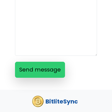
Send message
BitliteSync