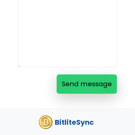
Send message
BitliteSync