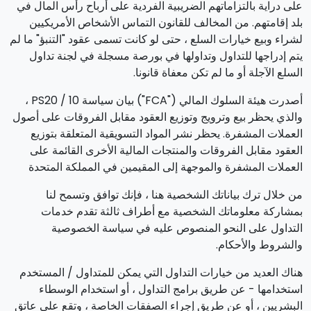
على دراية بالتزاماتهم الضريبية الفردية على أرباح رأس المال في
بلد إقامتهم. من المخالف للقانون التماس الأشخاص الأمريكيين
لشراء وبيع خيارات السلع ، حتى لو كانت تسمى عقود "التنبؤ" ما لم
يتم إدراجها للتداول وتداولها في بورصة مسجلة في لجنة تداول
السلع الآجلة أو ما لم تكن معفاة قانونا.
أصدرت هيئة السلوك المالي ("FCA") بيان سياسة PS20 / 10 ،
والذي يحظر بيع وترويج وتوزيع العقود مقابل الفروقات على أصول
العملات المشفرة. يحظر نشر المواد التسويقية المتعلقة بتوزيع
العقود مقابل الفروقات والمنتجات المالية الأخرى القائمة على
العملات المشفرة والموجهة إلى المقيمين في المملكة المتحدة
من خلال ترك بياناتك الشخصية هنا ، فإنك توافق وتسمح لنا
بمشاركة معلوماتك الشخصية مع أطراف ثالثة تقدم خدمات
التداول على النحو المنصوص عليه في سياسة الخصوصية
والشروط والأحكام.
هناك العديد من خيارات التداول التي يمكن للمتداول / المستخدم
استخدامها - عن طريق برامج التداول ، أو استخدام الوسطاء
البشريين ، أو عن طريق إجراء الصفقات الخاصة ، وتقع على عاتق